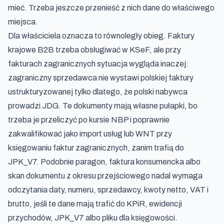
mieć. Trzeba jeszcze przenieść z nich dane do właściwego
miejsca.
Dla właściciela oznacza to równoległy obieg. Faktury
krajowe B2B trzeba obsługiwać w KSeF, ale przy
fakturach zagranicznych sytuacja wygląda inaczej:
zagraniczny sprzedawca nie wystawi polskiej faktury
ustrukturyzowanej tylko dlatego, że polski nabywca
prowadzi JDG. Te dokumenty mają własne pułapki, bo
trzeba je przeliczyć po kursie NBP i poprawnie
zakwalifikować jako
import usług lub WNT przy
księgowaniu faktur zagranicznych
, zanim trafią do
JPK_V7. Podobnie paragon, faktura konsumencka albo
skan dokumentu z okresu przejściowego nadal wymaga
odczytania daty, numeru, sprzedawcy, kwoty netto, VAT i
brutto, jeśli te dane mają trafić do KPiR, ewidencji
przychodów, JPK_V7 albo pliku dla księgowości.