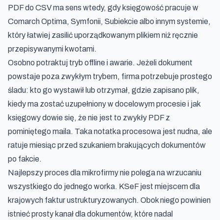
PDF do CSV
ma sens wtedy, gdy księgowość pracuje w
Comarch Optima, Symfonii, Subiekcie albo innym systemie,
który łatwiej zasilić uporządkowanym plikiem niż ręcznie
przepisywanymi kwotami.
Osobno potraktuj tryb offline i awarie. Jeżeli dokument
powstaje poza zwykłym trybem, firma potrzebuje prostego
śladu: kto go wystawił lub otrzymał, gdzie zapisano plik,
kiedy ma zostać uzupełniony w docelowym procesie i jak
księgowy dowie się, że nie jest to zwykły PDF z
pominiętego maila. Taka notatka procesowa jest nudna, ale
ratuje miesiąc przed szukaniem brakujących dokumentów
po fakcie.
Najlepszy proces dla mikrofirmy nie polega na wrzucaniu
wszystkiego do jednego worka. KSeF jest miejscem dla
krajowych faktur ustrukturyzowanych. Obok niego powinien
istnieć prosty kanał dla dokumentów, które nadal