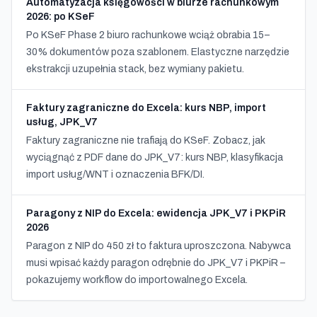
Automatyzacja księgowości w biurze rachunkowym
2026: po KSeF
Po KSeF Phase 2 biuro rachunkowe wciąż obrabia 15–
30% dokumentów poza szablonem. Elastyczne narzędzie
ekstrakcji uzupełnia stack, bez wymiany pakietu.
Faktury zagraniczne do Excela: kurs NBP, import
usług, JPK_V7
Faktury zagraniczne nie trafiają do KSeF. Zobacz, jak
wyciągnąć z PDF dane do JPK_V7: kurs NBP, klasyfikacja
import usług/WNT i oznaczenia BFK/DI.
Paragony z NIP do Excela: ewidencja JPK_V7 i PKPiR
2026
Paragon z NIP do 450 zł to faktura uproszczona. Nabywca
musi wpisać każdy paragon odrębnie do JPK_V7 i PKPiR –
pokazujemy workflow do importowalnego Excela.