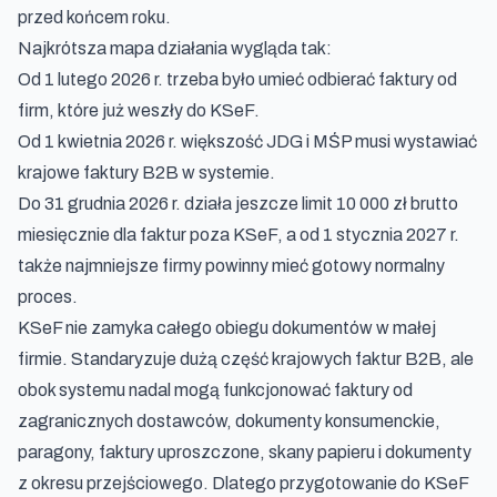
przed końcem roku.
Najkrótsza mapa działania wygląda tak:
Od 1 lutego 2026 r. trzeba było umieć odbierać faktury od
firm, które już weszły do KSeF.
Od 1 kwietnia 2026 r. większość JDG i MŚP musi wystawiać
krajowe faktury B2B w systemie.
Do 31 grudnia 2026 r. działa jeszcze limit 10 000 zł brutto
miesięcznie dla faktur poza KSeF, a od 1 stycznia 2027 r.
także najmniejsze firmy powinny mieć gotowy normalny
proces.
KSeF nie zamyka całego obiegu dokumentów w małej
firmie. Standaryzuje dużą część krajowych faktur B2B, ale
obok systemu nadal mogą funkcjonować faktury od
zagranicznych dostawców, dokumenty konsumenckie,
paragony, faktury uproszczone, skany papieru i dokumenty
z okresu przejściowego. Dlatego przygotowanie do KSeF