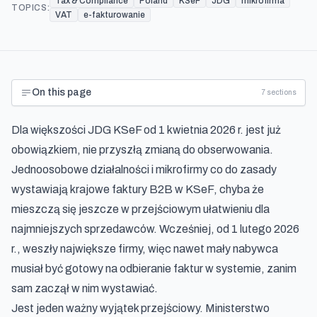
Tax & Compliance
Poland
KSeF
JDG
mikrofirma
TOPICS:
VAT
e-fakturowanie
On this page
7
sections
Dla większości JDG KSeF od 1 kwietnia 2026 r. jest już
obowiązkiem, nie przyszłą zmianą do obserwowania.
Jednoosobowe działalności i mikrofirmy co do zasady
wystawiają krajowe faktury B2B w KSeF, chyba że
mieszczą się jeszcze w przejściowym ułatwieniu dla
najmniejszych sprzedawców. Wcześniej, od 1 lutego 2026
r., weszły największe firmy, więc nawet mały nabywca
musiał być gotowy na odbieranie faktur w systemie, zanim
sam zaczął w nim wystawiać.
Jest jeden ważny wyjątek przejściowy. Ministerstwo