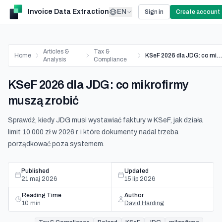
Invoice Data Extraction
EN
Sign in
Create account
Articles &
Tax &
Home
KSeF 2026 dla JDG: co mikrofirmy muszą zrobić
Analysis
Compliance
KSeF 2026 dla JDG: co mikrofirmy
muszą zrobić
Sprawdź, kiedy JDG musi wystawiać faktury w KSeF, jak działa
limit 10 000 zł w 2026 r. i które dokumenty nadal trzeba
porządkować poza systemem.
Published
Updated
21 maj 2026
15 lip 2026
Reading Time
Author
10
min
David Harding