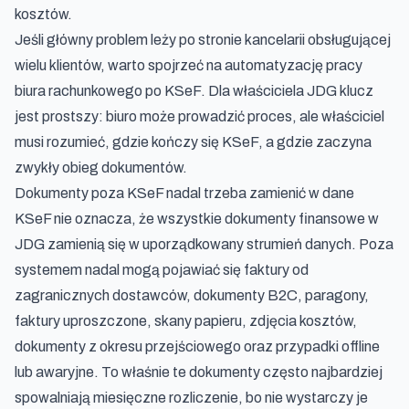
kosztów.
Jeśli główny problem leży po stronie kancelarii obsługującej
wielu klientów, warto spojrzeć na
automatyzację pracy
biura rachunkowego po KSeF
. Dla właściciela JDG klucz
jest prostszy: biuro może prowadzić proces, ale właściciel
musi rozumieć, gdzie kończy się KSeF, a gdzie zaczyna
zwykły obieg dokumentów.
Dokumenty poza KSeF nadal trzeba zamienić w dane
KSeF nie oznacza, że wszystkie dokumenty finansowe w
JDG zamienią się w uporządkowany strumień danych. Poza
systemem nadal mogą pojawiać się faktury od
zagranicznych dostawców, dokumenty B2C, paragony,
faktury uproszczone, skany papieru, zdjęcia kosztów,
dokumenty z okresu przejściowego oraz przypadki offline
lub awaryjne. To właśnie te dokumenty często najbardziej
spowalniają miesięczne rozliczenie, bo nie wystarczy je