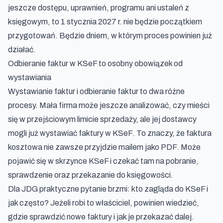
jeszcze dostępu, uprawnień, programu ani ustaleń z
księgowym, to 1 stycznia 2027 r. nie będzie początkiem
przygotowań. Będzie dniem, w którym proces powinien już
działać.
Odbieranie faktur w KSeF to osobny obowiązek od
wystawiania
Wystawianie faktur i odbieranie faktur to dwa różne
procesy. Mała firma może jeszcze analizować, czy mieści
się w przejściowym limicie sprzedaży, ale jej dostawcy
mogli już wystawiać faktury w KSeF. To znaczy, że faktura
kosztowa nie zawsze przyjdzie mailem jako PDF. Może
pojawić się w skrzynce KSeF i czekać tam na pobranie,
sprawdzenie oraz przekazanie do księgowości.
Dla JDG praktyczne pytanie brzmi: kto zagląda do KSeF i
jak często? Jeżeli robi to właściciel, powinien wiedzieć,
gdzie sprawdzić nowe faktury i jak je przekazać dalej.