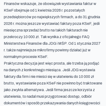
Finansów wskazuje, że obowiązek wystawiania faktur w
KSeF obejmuje od 1 kwietnia 2026 r. pozostałych
przedsiębiorców po największych firmach, a do 31 grudnia
2026 r. można jeszcze wystawiać faktury poza KSeF, jeśli
miesięczna sprzedaż brutto na takich fakturach nie
przekroczy 10 000 zł. Tak wynika z
oficjalnego FAQ
Ministerstwa Finansów dla JDG i MŚP
. Od 1 stycznia 2027
r. także najmniejsze mikrofirmy powinny działać już w
normalnym procesie KSeF.
Praktyczna decyzja jest więc prosta, ale trzeba ją podjąć
na danych z konkretnego miesiąca. Jeśli JDG wystawia
faktury dla firm i nie mieści się w ułatwieniu do 10 000 zł
brutto, wystawianie poza KSeF nie powinno być traktowane
jako zwykła alternatywa. Jeśli firma jeszcze korzysta z
ułatwienia, to nadal musi przygotować dostęp, odbiór
dokumentów i sposób przekazywania danych księgowości