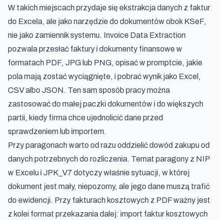
W takich miejscach przydaje się
ekstrakcja danych z faktur
do Excela
, ale jako narzędzie do dokumentów obok KSeF,
nie jako zamiennik systemu. Invoice Data Extraction
pozwala przesłać faktury i dokumenty finansowe w
formatach PDF, JPG lub PNG, opisać w promptcie, jakie
pola mają zostać wyciągnięte, i pobrać wynik jako Excel,
CSV albo JSON. Ten sam sposób pracy można
zastosować do małej paczki dokumentów i do większych
partii, kiedy firma chce ujednolicić dane przed
sprawdzeniem lub importem.
Przy paragonach warto od razu oddzielić dowód zakupu od
danych potrzebnych do rozliczenia. Temat
paragony z NIP
w Excelu i JPK_V7
dotyczy właśnie sytuacji, w której
dokument jest mały, niepozorny, ale jego dane muszą trafić
do ewidencji. Przy fakturach kosztowych z PDF ważny jest
z kolei format przekazania dalej:
import faktur kosztowych