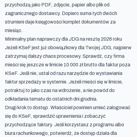
przychodzą jako PDF, zdjęcie, papier albo plik od
zagranicznego dostawcy. Dopiero suma tych dwóch
strumieni daje księgowości komplet dokumentów za
miesiąc.
Minimalny plan naprawczy dla JDG na resztę 2026 roku
Jeżeli KSeF jest już obowiązkowy dla Twojej JDG, najpierw
zatrzymaj dalszy chaos procesowy. Sprawdź, czy firma
mieści się jeszcze w limicie 10 000 zł brutto dla faktur poza
KSeF. Jeśli nie, ustal od razu narzędzie do wystawiania
faktur sprzedaży w systemie. Jeżeli mieści się w limicie,
potraktuj to jako czas na wdrożenie, a nie powód do
odkładania tematu do ostatnich dni grudnia.
Drugi krok to dostęp. Właściciel powinien umieć zalogować
się do KSeF, sprawdzić uprawnienia i zobaczyć
przychodzące faktury. Jeśli korzystasz z programu albo
biura rachunkowego, potwierdź, że dostęp działa dla