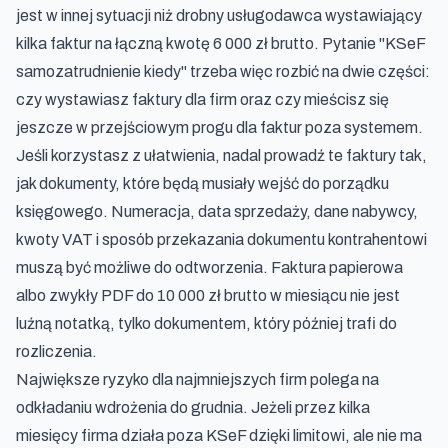
jest w innej sytuacji niż drobny usługodawca wystawiający
kilka faktur na łączną kwotę 6 000 zł brutto. Pytanie "KSeF
samozatrudnienie kiedy" trzeba więc rozbić na dwie części:
czy wystawiasz faktury dla firm oraz czy mieścisz się
jeszcze w przejściowym progu dla faktur poza systemem.
Jeśli korzystasz z ułatwienia, nadal prowadź te faktury tak,
jak dokumenty, które będą musiały wejść do porządku
księgowego. Numeracja, data sprzedaży, dane nabywcy,
kwoty VAT i sposób przekazania dokumentu kontrahentowi
muszą być możliwe do odtworzenia. Faktura papierowa
albo zwykły PDF do 10 000 zł brutto w miesiącu nie jest
luźną notatką, tylko dokumentem, który później trafi do
rozliczenia.
Największe ryzyko dla najmniejszych firm polega na
odkładaniu wdrożenia do grudnia. Jeżeli przez kilka
miesięcy firma działa poza KSeF dzięki limitowi, ale nie ma