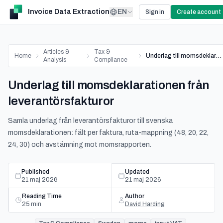
Invoice Data Extraction
EN
Sign in
Create account
Articles &
Tax &
Home
Underlag till momsdeklarationen från leverantörsfakturor
Analysis
Compliance
Underlag till momsdeklarationen från
leverantörsfakturor
Samla underlag från leverantörsfakturor till svenska
momsdeklarationen: fält per faktura, ruta-mappning (48, 20, 22,
24, 30) och avstämning mot momsrapporten.
Published
Updated
21 maj 2026
21 maj 2026
Reading Time
Author
25
min
David Harding