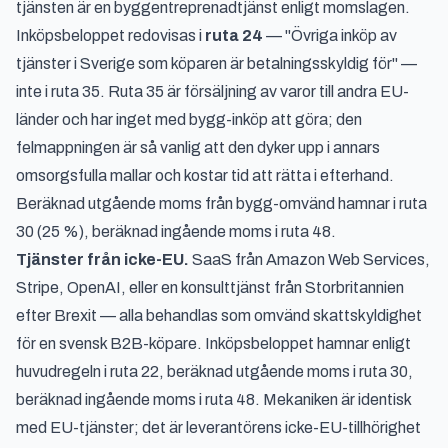
tjänsten är en byggentreprenadtjänst enligt momslagen.
Inköpsbeloppet redovisas i
ruta 24
— "Övriga inköp av
tjänster i Sverige som köparen är betalningsskyldig för" —
inte i ruta 35. Ruta 35 är försäljning av varor till andra EU-
länder och har inget med bygg-inköp att göra; den
felmappningen är så vanlig att den dyker upp i annars
omsorgsfulla mallar och kostar tid att rätta i efterhand.
Beräknad utgående moms från bygg-omvänd hamnar i ruta
30 (25 %), beräknad ingående moms i ruta 48.
Tjänster från icke-EU.
SaaS från Amazon Web Services,
Stripe, OpenAI, eller en konsulttjänst från Storbritannien
efter Brexit — alla behandlas som omvänd skattskyldighet
för en svensk B2B-köpare. Inköpsbeloppet hamnar enligt
huvudregeln i ruta 22, beräknad utgående moms i ruta 30,
beräknad ingående moms i ruta 48. Mekaniken är identisk
med EU-tjänster; det är leverantörens icke-EU-tillhörighet