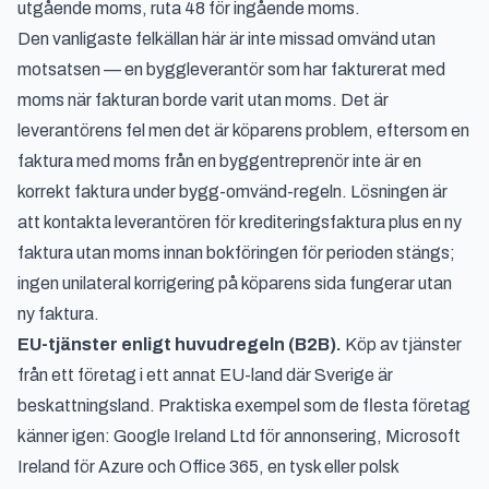
utgående moms, ruta 48 för ingående moms.
Den vanligaste felkällan här är inte missad omvänd utan
motsatsen — en byggleverantör som har fakturerat med
moms när fakturan borde varit utan moms. Det är
leverantörens fel men det är köparens problem, eftersom en
faktura med moms från en byggentreprenör inte är en
korrekt faktura under bygg-omvänd-regeln. Lösningen är
att kontakta leverantören för krediteringsfaktura plus en ny
faktura utan moms innan bokföringen för perioden stängs;
ingen unilateral korrigering på köparens sida fungerar utan
ny faktura.
EU-tjänster enligt huvudregeln (B2B).
Köp av tjänster
från ett företag i ett annat EU-land där Sverige är
beskattningsland. Praktiska exempel som de flesta företag
känner igen: Google Ireland Ltd för annonsering, Microsoft
Ireland för Azure och Office 365, en tysk eller polsk