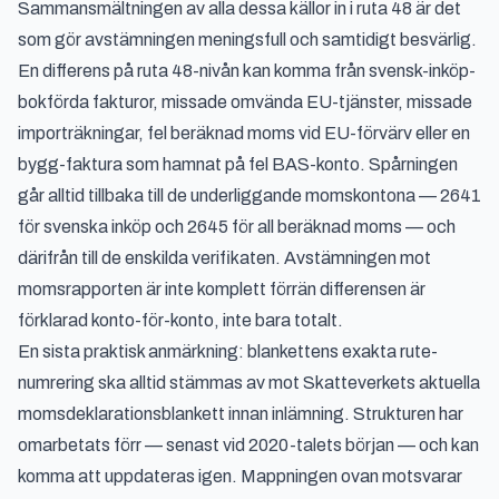
Sammansmältningen av alla dessa källor in i ruta 48 är det
som gör avstämningen meningsfull och samtidigt besvärlig.
En differens på ruta 48-nivån kan komma från svensk-inköp-
bokförda fakturor, missade omvända EU-tjänster, missade
importräkningar, fel beräknad moms vid EU-förvärv eller en
bygg-faktura som hamnat på fel BAS-konto. Spårningen
går alltid tillbaka till de underliggande momskontona — 2641
för svenska inköp och 2645 för all beräknad moms — och
därifrån till de enskilda verifikaten. Avstämningen mot
momsrapporten är inte komplett förrän differensen är
förklarad konto-för-konto, inte bara totalt.
En sista praktisk anmärkning: blankettens exakta rute-
numrering ska alltid stämmas av mot Skatteverkets aktuella
momsdeklarationsblankett innan inlämning. Strukturen har
omarbetats förr — senast vid 2020-talets början — och kan
komma att uppdateras igen. Mappningen ovan motsvarar