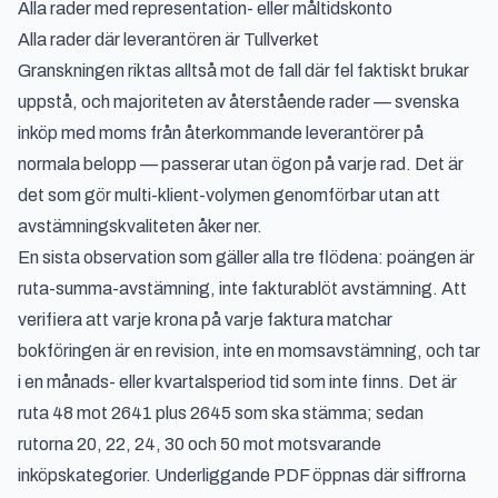
Alla rader med representation- eller måltidskonto
Alla rader där leverantören är Tullverket
Granskningen riktas alltså mot de fall där fel faktiskt brukar
uppstå, och majoriteten av återstående rader — svenska
inköp med moms från återkommande leverantörer på
normala belopp — passerar utan ögon på varje rad. Det är
det som gör multi-klient-volymen genomförbar utan att
avstämningskvaliteten åker ner.
En sista observation som gäller alla tre flödena: poängen är
ruta-summa-avstämning, inte fakturablöt avstämning. Att
verifiera att varje krona på varje faktura matchar
bokföringen är en revision, inte en momsavstämning, och tar
i en månads- eller kvartalsperiod tid som inte finns. Det är
ruta 48 mot 2641 plus 2645 som ska stämma; sedan
rutorna 20, 22, 24, 30 och 50 mot motsvarande
inköpskategorier. Underliggande PDF öppnas där siffrorna