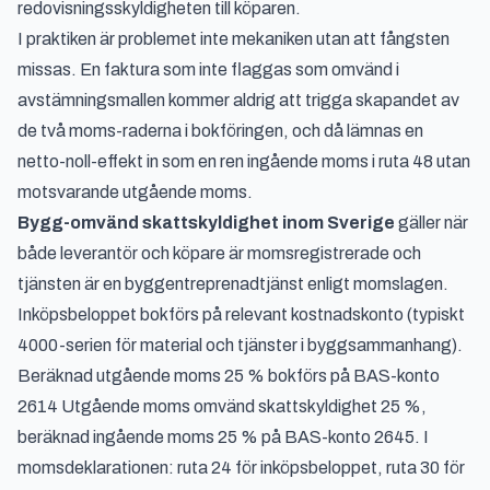
redovisningsskyldigheten till köparen.
I praktiken är problemet inte mekaniken utan att fångsten
missas. En faktura som inte flaggas som omvänd i
avstämningsmallen kommer aldrig att trigga skapandet av
de två moms-raderna i bokföringen, och då lämnas en
netto-noll-effekt in som en ren ingående moms i ruta 48 utan
motsvarande utgående moms.
Bygg-omvänd skattskyldighet inom Sverige
gäller när
både leverantör och köpare är momsregistrerade och
tjänsten är en byggentreprenadtjänst enligt momslagen.
Inköpsbeloppet bokförs på relevant kostnadskonto (typiskt
4000-serien för material och tjänster i byggsammanhang).
Beräknad utgående moms 25 % bokförs på BAS-konto
2614 Utgående moms omvänd skattskyldighet 25 %,
beräknad ingående moms 25 % på BAS-konto 2645. I
momsdeklarationen: ruta 24 för inköpsbeloppet, ruta 30 för