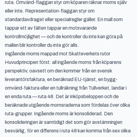
ruta. Omvänd-flaggan styr om köparen räknar moms själv
eller inte. Representation-flaggan styr om
standardavdraget eller specialregler gäller. En mall som
tappar ett av fälten tappar en motsvarande
kontrollmöjlighet — och de kontroller du inte kan göra på
mallen blir kontroller du inte gör alls.
Ingående moms mappad mot Skatteverkets rutor
Huvudprincipen först: all ingående moms från köparens
perspektiv, oavsett om den kommer från en svensk
leverantörsfaktura, en beräknad EU-tjänst, en bygg-
omvänd-faktura eller en tullräkning från Tullverket, landar i
en enda ruta — ruta 48. Det är inköpsbeloppen och de
beräknade utgående momsraderna som fördelas över olika
ruta-grupper. Ingående moms är konsoliderad. Den
konsolideringen är samtidigt det som gör avstämningen
besvärlig, för en differens i ruta 48 kan komma från sex olika