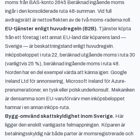
moms från BAS-konto 2645 Beräknad ingående moms
ingår i den konsoliderade ruta 48-summan. Vid full
avdragsrätt är nettoeffekten av de två moms-raderna noll.
EU-tjänster enligt huvudregeln (B2B).
Tjänster köpta
från ett företag i ett annat EU-land där köparens land —
Sverige — är beskattningsland enligt huvudregeln.
Inköpsbeloppet i ruta 22, beräknad utgående moms i ruta 30
(vanligtvis 25 %), beräknad ingående moms i ruta 48.
Norden har en del exempel värda att känna igen: Google
Ireland Ltd för annonsering, Microsoft Ireland för Azure-
prenumerationer, en tysk eller polsk underkonsult. Mekaniken
är densamma som EU-varuförvärv men inköpsbeloppet
hamnar i en annan inköps-ruta.
Bygg-omvänd skattskyldighet inom Sverige.
Här
ligger den enskilt vanligaste felmappningen. Köparen är
betalningsskyldig när både parter är momsregistrerade och