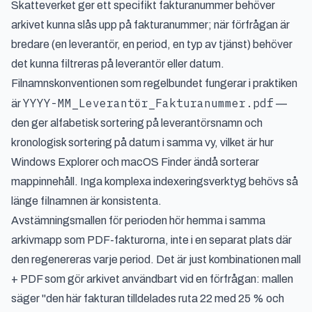
Skatteverket ger ett specifikt fakturanummer behöver
arkivet kunna slås upp på fakturanummer; när förfrågan är
bredare (en leverantör, en period, en typ av tjänst) behöver
det kunna filtreras på leverantör eller datum.
Filnamnskonventionen som regelbundet fungerar i praktiken
YYYY-MM_Leverantör_Fakturanummer.pdf
är
—
den ger alfabetisk sortering på leverantörsnamn och
kronologisk sortering på datum i samma vy, vilket är hur
Windows Explorer och macOS Finder ändå sorterar
mappinnehåll. Inga komplexa indexeringsverktyg behövs så
länge filnamnen är konsistenta.
Avstämningsmallen för perioden hör hemma i samma
arkivmapp som PDF-fakturorna, inte i en separat plats där
den regenereras varje period. Det är just kombinationen mall
+ PDF som gör arkivet användbart vid en förfrågan: mallen
säger "den här fakturan tilldelades ruta 22 med 25 % och