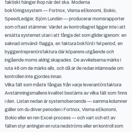
faktiskt hänger ihop när det ska. Moderna
bokföringssystem — Fortnox, Visma eEkonomi, Bokio,
SpeedLedger, Björn Lundén — producerar momsrapporter
som oftast stämmer. Värdet av kontrollagret ligger inte i att
ersätta systemet utan i att fånga det som glider igenom: en
saknad omvänd-flagga, en faktura bokförd i fel period, en
byggentreprenörsfaktura där köparens utgående och
ingående moms aldrig skapades. De avvikelserna märks i
ruta 48 om de märks alls, och då är de redan inlämnade om
kontrollen inte gjordes innan.
Vilka fält som måste fångas från varje leverantörsfaktura
Avstämningsmallens kvalitet bestäms av vilka fält som finns
i den. Listan nedan är systemoberoende — samma kolumner
gäller om du driver perioden i Fortnox, Visma eEkonomi,
Bokio eller en ren Excel-process — och vart och ett av
fälten styr antingen en ruta nedströms eller en kontroll som