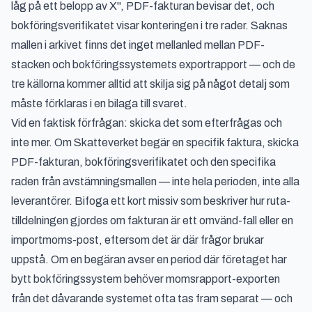
låg på ett belopp av X", PDF-fakturan bevisar det, och
bokföringsverifikatet visar konteringen i tre rader. Saknas
mallen i arkivet finns det inget mellanled mellan PDF-
stacken och bokföringssystemets exportrapport — och de
tre källorna kommer alltid att skilja sig på något detalj som
måste förklaras i en bilaga till svaret.
Vid en faktisk förfrågan: skicka det som efterfrågas och
inte mer. Om Skatteverket begär en specifik faktura, skicka
PDF-fakturan, bokföringsverifikatet och den specifika
raden från avstämningsmallen — inte hela perioden, inte alla
leverantörer. Bifoga ett kort missiv som beskriver hur ruta-
tilldelningen gjordes om fakturan är ett omvänd-fall eller en
importmoms-post, eftersom det är där frågor brukar
uppstå. Om en begäran avser en period där företaget har
bytt bokföringssystem behöver momsrapport-exporten
från det dåvarande systemet ofta tas fram separat — och