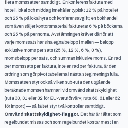
flera momssatser samtidigt. En konferensfaktura med
hotell, lokal och middag innehåller typiskt 12 % på hotellet
och 25 % på lokalhyra och konferensavgift; en bokhandel
som även säljer kontorsmaterial fakturerar 6 % på böckerna
och 25 % på pennorna. Avstämningen kräver därför att
varje momssats har sina egna belopp i mallen — belopp
exklusive moms per sats (25 %, 12 %, 6 %, 0 %),
momsbelopp per sats, och summan inklusive moms. En rad
per momssats per faktura, inte en rad per faktura, är den
ordning som gör pivottabellerna i nästa steg meningsfulla.
Momssatsen styr också vilken sub-ruta den utgående
beräknade momsen hamnar i vid omvänd skattskyldighet
(ruta 30, 31 eller 32 för EU-varuförvärv; ruta 60, 61 eller 62
för import) — så fältet styr två kontroller samtidigt.
Omvänd skattskyldighet-flaggor.
Det här är fältet som
regelbundet missas och som regelbundet kostar mest i en