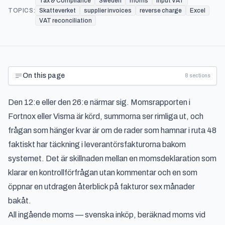
Tax & Compliance
Sweden
moms
input VAT
TOPICS:
Skatteverket
supplier invoices
reverse charge
Excel
VAT reconciliation
On this page
8
sections
Den 12:e eller den 26:e närmar sig. Momsrapporten i
Fortnox eller Visma är körd, summorna ser rimliga ut, och
frågan som hänger kvar är om de rader som hamnar i ruta 48
faktiskt har täckning i leverantörsfakturorna bakom
systemet. Det är skillnaden mellan en momsdeklaration som
klarar en kontrollförfrågan utan kommentar och en som
öppnar en utdragen återblick på fakturor sex månader
bakåt.
All ingående moms — svenska inköp, beräknad moms vid