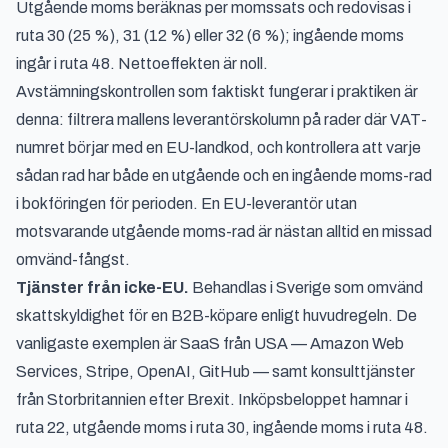
Utgående moms beräknas per momssats och redovisas i
ruta 30 (25 %), 31 (12 %) eller 32 (6 %); ingående moms
ingår i ruta 48. Nettoeffekten är noll.
Avstämningskontrollen som faktiskt fungerar i praktiken är
denna: filtrera mallens leverantörskolumn på rader där VAT-
numret börjar med en EU-landkod, och kontrollera att varje
sådan rad har både en utgående och en ingående moms-rad
i bokföringen för perioden. En EU-leverantör utan
motsvarande utgående moms-rad är nästan alltid en missad
omvänd-fångst.
Tjänster från icke-EU.
Behandlas i Sverige som omvänd
skattskyldighet för en B2B-köpare enligt huvudregeln. De
vanligaste exemplen är SaaS från USA — Amazon Web
Services, Stripe, OpenAI, GitHub — samt konsulttjänster
från Storbritannien efter Brexit. Inköpsbeloppet hamnar i
ruta 22, utgående moms i ruta 30, ingående moms i ruta 48.