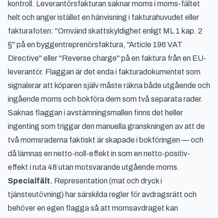
kontroll. Leverantörsfakturan saknar moms i moms-fältet
helt och anger istället en hänvisning i fakturahuvudet eller
fakturafoten: "Omvänd skattskyldighet enligt ML 1 kap. 2
§" på en byggentreprenörsfaktura, "Article 196 VAT
Directive" eller "Reverse charge" på en faktura från en EU-
leverantör. Flaggan är det enda i fakturadokumentet som
signalerar att köparen själv måste räkna både utgående och
ingående moms och bokföra dem som två separata rader.
Saknas flaggan i avstämningsmallen finns det heller
ingenting som triggar den manuella granskningen av att de
två momsraderna faktiskt är skapade i bokföringen — och
då lämnas en netto-noll-effekt in som en netto-positiv-
effekt i ruta 48 utan motsvarande utgående moms.
Specialfält.
Representation (mat och dryck i
tjänsteutövning) har särskilda regler för avdragsrätt och
behöver en egen flagga så att momsavdraget kan