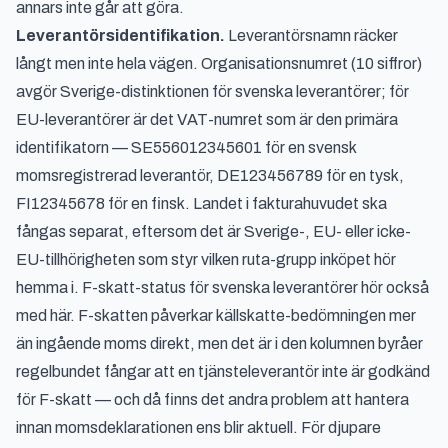
annars inte går att göra.
Leverantörsidentifikation.
Leverantörsnamn räcker
långt men inte hela vägen. Organisationsnumret (10 siffror)
avgör Sverige-distinktionen för svenska leverantörer; för
EU-leverantörer är det VAT-numret som är den primära
identifikatorn — SE556012345601 för en svensk
momsregistrerad leverantör, DE123456789 för en tysk,
FI12345678 för en finsk. Landet i fakturahuvudet ska
fångas separat, eftersom det är Sverige-, EU- eller icke-
EU-tillhörigheten som styr vilken ruta-grupp inköpet hör
hemma i. F-skatt-status för svenska leverantörer hör också
med här. F-skatten påverkar källskatte-bedömningen mer
än ingående moms direkt, men det är i den kolumnen byråer
regelbundet fångar att en tjänsteleverantör inte är godkänd
för F-skatt — och då finns det andra problem att hantera
innan momsdeklarationen ens blir aktuell. För djupare