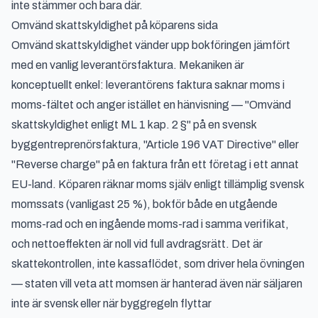
inte stämmer och bara där.
Omvänd skattskyldighet på köparens sida
Omvänd skattskyldighet vänder upp bokföringen jämfört
med en vanlig leverantörsfaktura. Mekaniken är
konceptuellt enkel: leverantörens faktura saknar moms i
moms-fältet och anger istället en hänvisning — "Omvänd
skattskyldighet enligt ML 1 kap. 2 §" på en svensk
byggentreprenörsfaktura, "Article 196 VAT Directive" eller
"Reverse charge" på en faktura från ett företag i ett annat
EU-land. Köparen räknar moms själv enligt tillämplig svensk
momssats (vanligast 25 %), bokför både en utgående
moms-rad och en ingående moms-rad i samma verifikat,
och nettoeffekten är noll vid full avdragsrätt. Det är
skattekontrollen, inte kassaflödet, som driver hela övningen
— staten vill veta att momsen är hanterad även när säljaren
inte är svensk eller när byggregeln flyttar