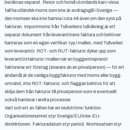
beräknas separat. Resor och hotell utomlands kan i vissa
fall ha utländsk moms som inte är avdragsgill i Sverige —
den momsen ska inte hamna i ruta 48 även om den syns på
fakturan. Importmoms från Tullverkets tullräkning är ett
separat dokument från leverantörens faktura och behöver
hanteras som en egen verifikat-typ i mallen, med Tullverket
som leverantör. ROT- och RUT-fakturor dyker upp som
leverantörsfakturor i mallen när en byggentreprenör
fakturerar ert företag (snarare än en privatperson) — för ert
ändamål är de vanliga byggfakturor med moms eller bygg-
omvänd, inte ROT-fakturor, och flaggan behövs för att
skilja dem från fakturor till privatperson som ni eventuellt
också hanterar i andra processer.
Vart och ett av fälten har en nedströms-funktion.
Organisationsnumret styr Sverige/EU/icke-EU-
distinktionen. Fakturadatum styr period. Momssatsen styr