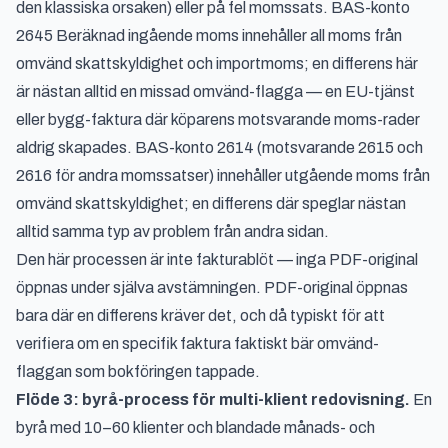
den klassiska orsaken) eller på fel momssats. BAS-konto
2645 Beräknad ingående moms innehåller all moms från
omvänd skattskyldighet och importmoms; en differens här
är nästan alltid en missad omvänd-flagga — en EU-tjänst
eller bygg-faktura där köparens motsvarande moms-rader
aldrig skapades. BAS-konto 2614 (motsvarande 2615 och
2616 för andra momssatser) innehåller utgående moms från
omvänd skattskyldighet; en differens där speglar nästan
alltid samma typ av problem från andra sidan.
Den här processen är inte fakturablöt — inga PDF-original
öppnas under själva avstämningen. PDF-original öppnas
bara där en differens kräver det, och då typiskt för att
verifiera om en specifik faktura faktiskt bär omvänd-
flaggan som bokföringen tappade.
Flöde 3: byrå-process för multi-klient redovisning.
En
byrå med 10–60 klienter och blandade månads- och