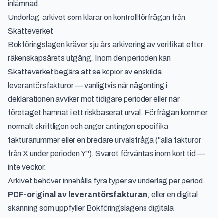
inlämnad.
Underlag-arkivet som klarar en kontrollförfrågan från
Skatteverket
Bokföringslagen kräver sju års arkivering av verifikat efter
räkenskapsårets utgång. Inom den perioden kan
Skatteverket begära att se kopior av enskilda
leverantörsfakturor — vanligtvis när någonting i
deklarationen avviker mot tidigare perioder eller när
företaget hamnat i ett riskbaserat urval. Förfrågan kommer
normalt skriftligen och anger antingen specifika
fakturanummer eller en bredare urvalsfråga ("alla fakturor
från X under perioden Y"). Svaret förväntas inom kort tid —
inte veckor.
Arkivet behöver innehålla fyra typer av underlag per period.
PDF-original av leverantörsfakturan
, eller en digital
skanning som uppfyller Bokföringslagens digitala