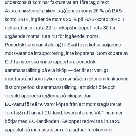
underkonsult som har fakturerat ert företag direkt.
Avstämningsmekaniken: utgående moms 25 % på BAS-
konto 2614, ingående moms 25 % på BAS-konto 2645. I
deklarationen: ruta 22 för inköpsbeloppet, ruta 30 för
utgående moms, ruta 48 för ingående moms.
Periodisk sammanställning till Skatteverket är säljarens
motsvarande inrapportering, inte köparens. Som köpare av
EU-tjänster ska ni inte rapportera periodisk
sammanställning på era inköp — det är ett vanligt
missförstånd som dyker upp när någon i ekonomifunktionen
läst om periodisk sammanställning i ett sidoflöde och
försökt applicera reglerna på inköpssidan.
EU-varuförvärv.
Varor köpta från ett momsregistrerat
företag i ett annat EU-land, leverantörens VAT-nummer
börjar med EU-landkoden. Beloppet redovisas i ruta 20,
uppdelat på momssats om olika satser förekommer.