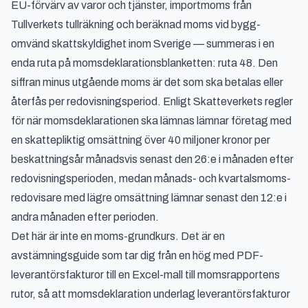
EU-förvärv av varor och tjänster, importmoms från
Tullverkets tullräkning och beräknad moms vid bygg-
omvänd skattskyldighet inom Sverige — summeras i en
enda ruta på momsdeklarationsblanketten: ruta 48. Den
siffran minus utgående moms är det som ska betalas eller
återfås per redovisningsperiod. Enligt
Skatteverkets regler
för när momsdeklarationen ska lämnas
lämnar företag med
en skattepliktig omsättning över 40 miljoner kronor per
beskattningsår månadsvis senast den 26:e i månaden efter
redovisningsperioden, medan månads- och kvartalsmoms-
redovisare med lägre omsättning lämnar senast den 12:e i
andra månaden efter perioden.
Det här är inte en moms-grundkurs. Det är en
avstämningsguide som tar dig från en hög med PDF-
leverantörsfakturor till en Excel-mall till momsrapportens
rutor, så att momsdeklaration underlag leverantörsfakturor