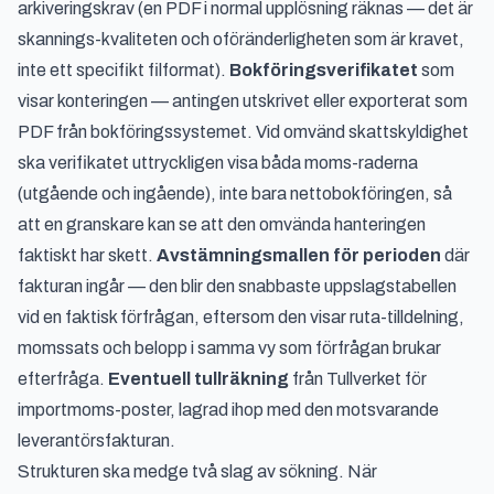
arkiveringskrav (en PDF i normal upplösning räknas — det är
skannings-kvaliteten och oföränderligheten som är kravet,
inte ett specifikt filformat).
Bokföringsverifikatet
som
visar konteringen — antingen utskrivet eller exporterat som
PDF från bokföringssystemet. Vid omvänd skattskyldighet
ska verifikatet uttryckligen visa båda moms-raderna
(utgående och ingående), inte bara nettobokföringen, så
att en granskare kan se att den omvända hanteringen
faktiskt har skett.
Avstämningsmallen för perioden
där
fakturan ingår — den blir den snabbaste uppslagstabellen
vid en faktisk förfrågan, eftersom den visar ruta-tilldelning,
momssats och belopp i samma vy som förfrågan brukar
efterfråga.
Eventuell tullräkning
från Tullverket för
importmoms-poster, lagrad ihop med den motsvarande
leverantörsfakturan.
Strukturen ska medge två slag av sökning. När