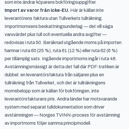
som inte ändrar köparens bokföringsuppgifter.
Import av varor från icke-EU.
Här är källan inte
leverantörens faktura utan Tullverkets tullräkning.
Importmomsens beskattningsunderlag — det vill säga
varuvärdet plus tull och eventuella andra avgifter —
redovisas i ruta 50. Beräknad utgående moms på importen
hamnar i ruta 60 (25 %), ruta 61 (12 %) eller ruta 62 (6 %)
per tillämplig sats. Ingående importmoms ingår i ruta 48.
Avstämningsmässigt är detta det fall där PDF-trafiken är
dubbel: en leverantörsfaktura från säljaren plus en
tullräkning från Tullverket, och det är tullräkningens
momsbelopp som är källan för bokföringen, inte
leverantörsfakturans pris. Andra länder har motsvarande
system med separat tulldokumentation som driver
avstämningen —
Norges TVINN-process för avstämning
av importmoms
följer samma principmodell.