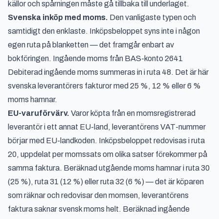
källor och spårningen måste gå tillbaka till underlaget.
Svenska inköp med moms.
Den vanligaste typen och
samtidigt den enklaste. Inköpsbeloppet syns inte i någon
egen ruta på blanketten — det framgår enbart av
bokföringen. Ingående moms från BAS-konto 2641
Debiterad ingående moms summeras in i ruta 48. Det är här
svenska leverantörers fakturor med 25 %, 12 % eller 6 %
moms hamnar.
EU-varuförvärv.
Varor köpta från en momsregistrerad
leverantör i ett annat EU-land, leverantörens VAT-nummer
börjar med EU-landkoden. Inköpsbeloppet redovisas i ruta
20, uppdelat per momssats om olika satser förekommer på
samma faktura. Beräknad utgående moms hamnar i ruta 30
(25 %), ruta 31 (12 %) eller ruta 32 (6 %) — det är köparen
som räknar och redovisar den momsen, leverantörens
faktura saknar svensk moms helt. Beräknad ingående