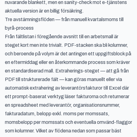
nuvarande blankett, men en sanity-check mot e-tjänstens
aktuella version är en billig försäkring.
Tre avstämningsflöden — från manuell kvartalsmoms till
byrå-process
Från fältlistan i föregående avsnitt till en arbetsmall är
steget kort men inte trivialt. PDF-stacken ska bli kolumner,
och beroende på volym är det antingen ett uppgiftsblock på
en eftermiddag eller en återkommande process som kräver
en standardiserad mall. Extraherings-steget — att gå från
PDF till strukturerade fält — kan göras manuellt eller via
automatisk extrahering av leverantörsfakturor till Excel
där
ett prompt-baserat verktyg läser fakturorna och returnerar
en spreadsheet med leverantör, organisationsnummer,
fakturadatum, belopp exkl. moms per momssats,
momsbelopp per momssats och eventuella omvänd-flaggor
som kolumner. Vilket av flödena nedan som passar bäst