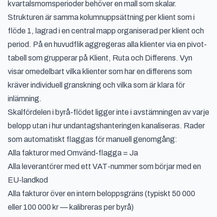
kvartalsmomsperioder behöver en mall som skalar.
Strukturen är samma kolumnuppsättning per klient som i
flöde 1, lagrad i en central mapp organiserad per klient och
period. På en huvudflik aggregeras alla klienter via en pivot-
tabell som grupperar på Klient, Ruta och Differens. Vyn
visar omedelbart vilka klienter som har en differens som
kräver individuell granskning och vilka som är klara för
inlämning.
Skalfördelen i byrå-flödet ligger inte i avstämningen av varje
belopp utan i hur undantagshanteringen kanaliseras. Rader
som automatiskt flaggas för manuell genomgång:
Alla fakturor med Omvänd-flagga = Ja
Alla leverantörer med ett VAT-nummer som börjar med en
EU-landkod
Alla fakturor över en intern beloppsgräns (typiskt 50 000
eller 100 000 kr — kalibreras per byrå)