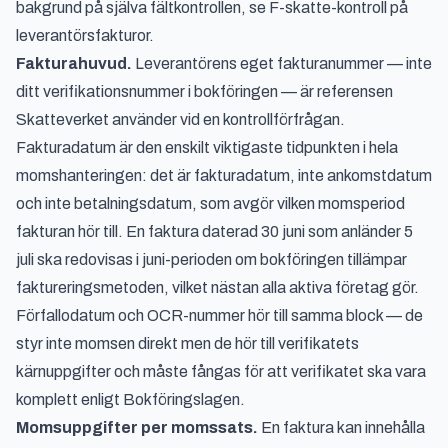
bakgrund på själva fältkontrollen, se
F-skatte-kontroll på
leverantörsfakturor
.
Fakturahuvud.
Leverantörens eget fakturanummer — inte
ditt verifikationsnummer i bokföringen — är referensen
Skatteverket använder vid en kontrollförfrågan.
Fakturadatum är den enskilt viktigaste tidpunkten i hela
momshanteringen: det är fakturadatum, inte ankomstdatum
och inte betalningsdatum, som avgör vilken momsperiod
fakturan hör till. En faktura daterad 30 juni som anländer 5
juli ska redovisas i juni-perioden om bokföringen tillämpar
faktureringsmetoden, vilket nästan alla aktiva företag gör.
Förfallodatum och OCR-nummer hör till samma block — de
styr inte momsen direkt men de hör till verifikatets
kärnuppgifter och måste fångas för att verifikatet ska vara
komplett enligt Bokföringslagen.
Momsuppgifter per momssats.
En faktura kan innehålla