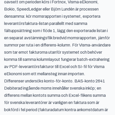
oavsett om perioden körs i Fortnox, Visma eEkonomi,
Bokio, SpeedLedger eller Björn Lundén är processen
densamma: kör momsrapporten i systemet, exportera
leverantörsfaktura-listan parallellt med samma
fältuppsättning som i flöde 1, lägg den exporterade listan i
en separat avstämningsflik bredvid momsrapporten, jämför
summor per ruta i en differens-kolumn. För Visma-användare
som tar emot fakturorna utanför systemet och behöver
komma till samma kolumnlayout fungerar
batch-extrahering
av PDF-leverantörsfakturor till Excel och SI-fil för Visma
eEkonomi
som ett mellansteg innan importen.
Differenser undersöks konto-för-konto. BAS-konto 2641
Debiterad ingående moms innehåller svenska inköp; en
differens mellan kontots summa och Excel-flikens summa
för svenska leverantörer är vanligen en faktura som är
bokförd i fel period (fakturadatum kontra ankomstdatum är