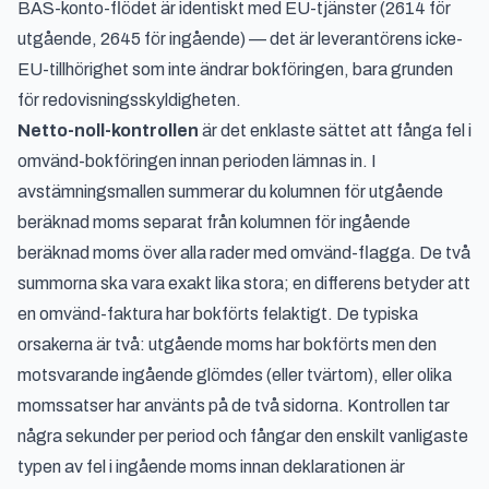
BAS-konto-flödet är identiskt med EU-tjänster (2614 för
utgående, 2645 för ingående) — det är leverantörens icke-
EU-tillhörighet som inte ändrar bokföringen, bara grunden
för redovisningsskyldigheten.
Netto-noll-kontrollen
är det enklaste sättet att fånga fel i
omvänd-bokföringen innan perioden lämnas in. I
avstämningsmallen summerar du kolumnen för utgående
beräknad moms separat från kolumnen för ingående
beräknad moms över alla rader med omvänd-flagga. De två
summorna ska vara exakt lika stora; en differens betyder att
en omvänd-faktura har bokförts felaktigt. De typiska
orsakerna är två: utgående moms har bokförts men den
motsvarande ingående glömdes (eller tvärtom), eller olika
momssatser har använts på de två sidorna. Kontrollen tar
några sekunder per period och fångar den enskilt vanligaste
typen av fel i ingående moms innan deklarationen är