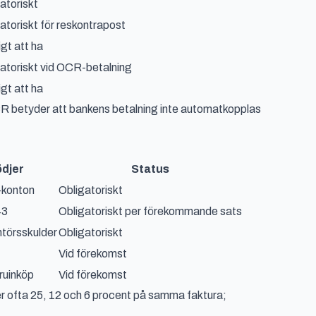
atoriskt
atoriskt för reskontrapost
igt att ha
atoriskt vid OCR-betalning
igt att ha
CR betyder att bankens betalning inte automatkopplas
ödjer
Status
-konton
Obligatoriskt
43
Obligatoriskt per förekommande sats
törsskulder
Obligatoriskt
Vid förekomst
aruinköp
Vid förekomst
r ofta 25, 12 och 6 procent på samma faktura;