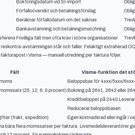
Bokföringsdatum vid SI-import
Oblig
Förfalloöversikt och betalningsförslag
Oblig
Beräknar förfallodatum om det saknas
Trevl
Bankavstämning och betalningsmatchning
Oblig
referens
Frivilliga fält men ofta krav i större organisationer
Trevl
 reskontra-avstämningen står och faller. Felaktigt extraherad O
örsfakturapost i Visma — manuell utredning per faktura följer.
Fält
Visma-funktion det st
e moms
Beloppsbas för 4xxx/5xxx/6xxx
omssats (25, 12, 6, 0 procent)
Bokning på 2641, 2642 eller 26
Kreditbeloppet på 2440 Leveran
Reducerar beloppsbasen
fter (frakt, expedition)
Egen kostnadsrad eller ingår i v
a bära flera momssatser per faktura. Livsmedelsleverantörer ge
 och 12 procent. En summakolumn räcker inte.