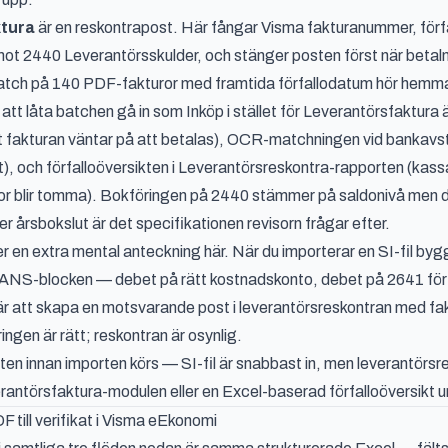
tura
är en reskontrapost. Här fångar Visma fakturanummer, för
 mot 2440 Leverantörsskulder, och stänger posten först när bet
atch på 140 PDF-fakturor med framtida förfallodatum hör hemma
t låta batchen gå in som Inköp i stället för Leverantörsfaktura ä
tt fakturan väntar på att betalas), OCR-matchningen vid bankavs
t), och förfalloöversikten i Leverantörsreskontra-rapporten (k
or blir tomma). Bokföringen på 2440 stämmer på saldonivå men d
ler årsbokslut är det specifikationen revisorn frågar efter.
ver en extra mental anteckning här. När du importerar en SI-fil by
NS-blocken — debet på rätt kostnadskonto, debet på 2641 för m
är att skapa en motsvarande post i leverantörsreskontran med fak
ingen är rätt; reskontran är osynlig.
nten innan importen körs — SI-fil är snabbast in, men leverantörsre
verantörsfaktura-modulen eller en Excel-baserad förfalloöversikt
F till verifikat i Visma eEkonomi