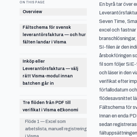
ON THIS PAGE
En byrå tar över e
Overview
Leverantörsfaktur
Seven Time, Smart
Fältschema för svensk
excel
och fastnar 
leverantörsfaktura — och hur
branschlösningar, 
fälten landar i Visma
SI-filen är den in
årsbokföringen som
Inköp eller
fil som följer S
Leverantörsfaktura — välj
och läser in den 
rätt Visma-modul innan
verifikat efter i
batchen går in
förfallodatum och
flödesavsnittet l
Tre flöden från PDF till
Fältschema för sv
verifikat i Visma eEkonomi
Innan en enda PDF
Flöde 1 — Excel som
sedan registreras 
arbetslista, manuell registrering
fältuppsättningen
i Visma