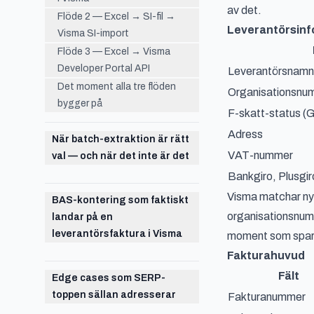
av det.
Flöde 2 — Excel → SI-fil →
Leverantörsinf
Visma SI-import
Flöde 3 — Excel → Visma
Developer Portal API
Leverantörsnamn
Det moment alla tre flöden
Organisationsnu
bygger på
F-skatt-status (
Adress
När batch-extraktion är rätt
VAT-nummer
val — och när det inte är det
Bankgiro, Plusgir
Visma matchar nya
BAS-kontering som faktiskt
organisationsnumr
landar på en
leverantörsfaktura i Visma
moment som sparar
Fakturahuvud
Fält
Edge cases som SERP-
toppen sällan adresserar
Fakturanummer