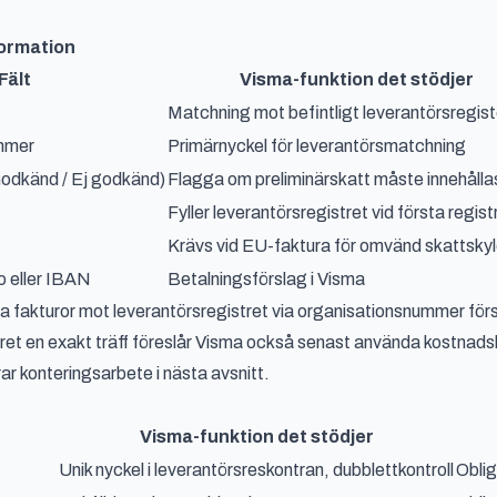
ormation
Fält
Visma-funktion det stödjer
Matchning mot befintligt leverantörsregist
mmer
Primärnyckel för leverantörsmatchning
Godkänd / Ej godkänd)
Flagga om preliminärskatt måste innehålla
Fyller leverantörsregistret vid första regist
Krävs vid EU-faktura för omvänd skattsky
o eller IBAN
Betalningsförslag i Visma
 fakturor mot leverantörsregistret via organisationsnummer förs
et en exakt träff föreslår Visma också senast använda kostnadsko
 konteringsarbete i nästa avsnitt.
Visma-funktion det stödjer
Unik nyckel i leverantörsreskontran, dubblettkontroll
Oblig