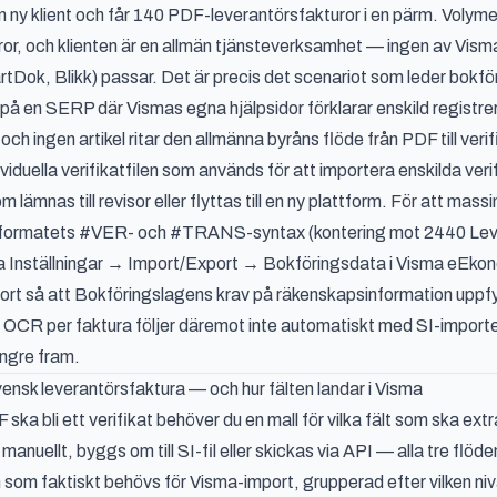
n ny klient och får 140 PDF-leverantörsfakturor i en pärm. Volymen
or, och klienten är en allmän tjänsteverksamhet — ingen av Vism
Dok, Blikk) passar. Det är precis det scenariot som leder bokfö
på en SERP där Vismas egna hjälpsidor förklarar enskild registre
och ingen artikel ritar den allmänna byråns flöde från PDF till verif
dividuella verifikatfilen som används för att importera enskilda ve
 lämnas till revisor eller flyttas till en ny plattform. För att m
IE-formatets #VER- och #TRANS-syntax (kontering mot 2440 Leve
via Inställningar → Import/Export → Bokföringsdata i Visma eEkono
mport så att Bokföringslagens krav på räkenskapsinformation upp
 OCR per faktura följer däremot inte automatiskt med SI-importen
ängre fram.
ensk leverantörsfaktura — och hur fälten landar i Visma
 ska bli ett verifikat behöver du en mall för vilka fält som ska 
manuellt, byggs om till SI-fil eller skickas via API — alla tre f
 som faktiskt behövs för Visma-import, grupperad efter vilken ni