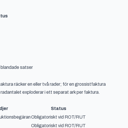
tus
d blandade satser
aktura räcker en eller två rader; för en grossistfaktura
 radantalet exploderar i ett separat ark per faktura.
djer
Status
duktionsbegäran
Obligatoriskt vid ROT/RUT
Obligatoriskt vid ROT/RUT