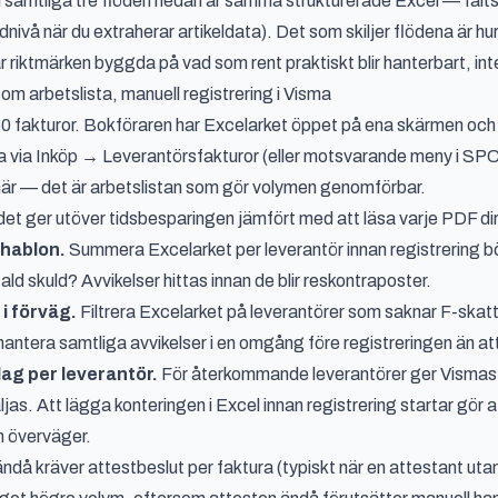
samtliga tre flöden nedan är samma strukturerade Excel — fälts
adnivå när du extraherar artikeldata). Det som skiljer flödena är hu
r riktmärken byggda på vad som rent praktiskt blir hanterbart, int
om arbetslista, manuell registrering i Visma
0 fakturor. Bokföraren har Excelarket öppet på ena skärmen och
a via Inköp → Leverantörsfakturor (eller motsvarande meny i SPC
 här — det är arbetslistan som gör volymen genomförbar.
det ger utöver tidsbesparingen jämfört med att läsa varje PDF di
hablon.
Summera Excelarket per leverantör innan registrering 
ld skuld? Avvikelser hittas innan de blir reskontraposter.
 i förväg.
Filtrera Excelarket på leverantörer som saknar F-skatt
 hantera samtliga avvikelser i en omgång före registreringen än at
ag per leverantör.
För återkommande leverantörer ger Vismas ko
jas. Att lägga konteringen i Excel innan registrering startar gör a
n överväger.
ndå kräver attestbeslut per faktura (typiskt när en attestant ut