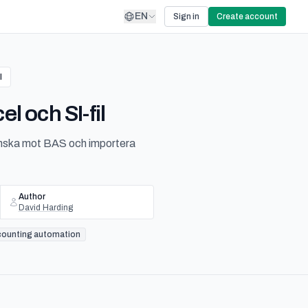
EN
Sign in
Create account
l
l och SI-fil
granska mot BAS och importera
Author
David Harding
counting automation