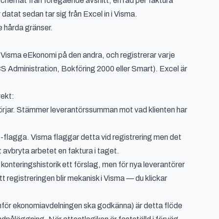
chemat från föregående avsnitt, en rad per faktura
r datat sedan tar sig från Excel in i Visma.
e hårda gränser.
 Visma eEkonomi på den andra, och registrerar varje
S Administration, Bokföring 2000 eller Smart). Excel är
rekt:
börjar. Stämmer leverantörssumman mot vad klienten har
-flagga. Visma flaggar detta vid registrering men det
t avbryta arbetet en faktura i taget.
nteringshistorik ett förslag, men för nya leverantörer
tt registreringen blir mekanisk i Visma — du klickar
anför ekonomiavdelningen ska godkänna) är detta flöde