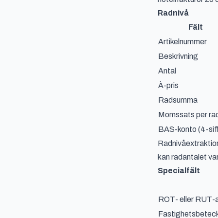
Radnivå
Fält
Artikelnummer
Beskrivning
Antal
À-pris
Radsumma
Momssats per ra
BAS-konto (4-siff
Radnivåextraktione
kan radantalet var
Specialfält
ROT- eller RUT-
Fastighetsbetec