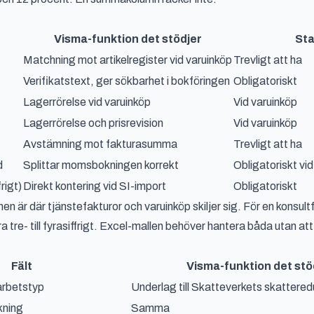
Visma-funktion det stödjer
Sta
Matchning mot artikelregister vid varuinköp
Trevligt att ha
Verifikatstext, ger sökbarhet i bokföringen
Obligatoriskt
Lagerrörelse vid varuinköp
Vid varuinköp
Lagerrörelse och prisrevision
Vid varuinköp
Avstämning mot fakturasumma
Trevligt att ha
d
Splittar momsbokningen korrekt
Obligatoriskt vi
rigt)
Direkt kontering vid SI-import
Obligatoriskt
n är där tjänstefakturor och varuinköp skiljer sig. För en konsultf
a tre- till fyrasiffrigt. Excel-mallen behöver hantera båda utan att
Fält
Visma-funktion det stö
arbetstyp
Underlag till Skatteverkets skattere
kning
Samma