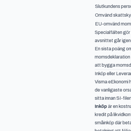
Slutkundens per
Omvänd skattskyl
EU-omvänd moms
Specialfälten gör
avsnittet går igen
En sista poäng om
momsdeklaration 
att
bygga momsdek
Inköp eller Lever
Visma eEkonomi ha
de vanligaste ors
sitta innan SI-file
Inköp
är en kostn
kredit på likvidko
småinköp där betal
betalning att följ