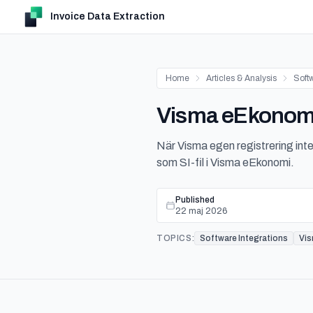
Invoice Data Extraction
Home
Articles & Analysis
Softw
Visma eEkonomi l
När Visma egen registrering int
som SI-fil i Visma eEkonomi.
Published
22 maj 2026
TOPICS:
Software Integrations
Vi