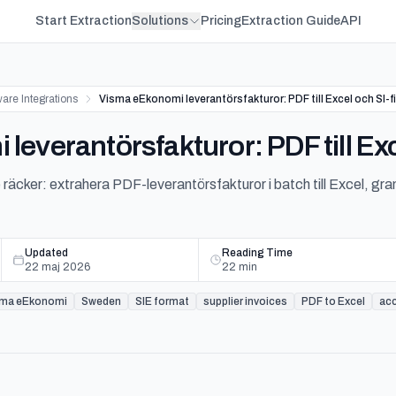
Start Extraction
Solutions
Pricing
Extraction Guide
API
are Integrations
Visma eEkonomi leverantörsfakturor: PDF till Excel och SI-fi
everantörsfakturor: PDF till Exce
e räcker: extrahera PDF-leverantörsfakturor i batch till Excel, 
Updated
Reading Time
22 maj 2026
22
min
sma eEkonomi
Sweden
SIE format
supplier invoices
PDF to Excel
ac