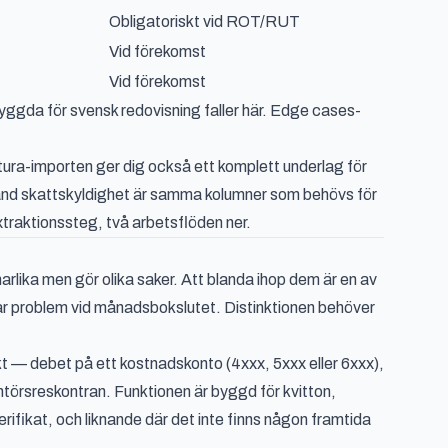
Obligatoriskt vid ROT/RUT
Vid förekomst
Vid förekomst
yggda för svensk redovisning faller här. Edge cases-
ura-importen ger dig också ett komplett underlag för
nd skattskyldighet är samma kolumner som behövs för
xtraktionssteg, två arbetsflöden ner.
lika men gör olika saker. Att blanda ihop dem är en av
par problem vid månadsbokslutet. Distinktionen behöver
t — debet på ett kostnadskonto (4xxx, 5xxx eller 6xxx),
erantörsreskontran. Funktionen är byggd för kvitton,
rifikat, och liknande där det inte finns någon framtida