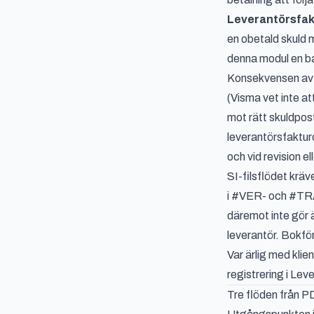
Leverantörsfak
en obetald skuld
denna modul en b
Konsekvensen av at
(Visma vet inte a
mot rätt skuldpos
leverantörsfaktur
och vid revision el
SI-filsflödet krä
i #VER- och #TRA
däremot inte gör 
leverantör. Bokför
Var ärlig med klie
registrering i Le
Tre flöden från PD