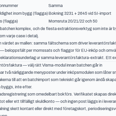
sonnummer
Samma
dighet inom bygg (flagga)
Bokning 3231 + 2645 vid SI-import
 (flagga)
Momsruta 20/21/22 och 50
 batchen komplex, och de flesta extraktionsverktyg som inte är b
om varje case i detalj.
 värdet av mallen: samma fältschema som driver leverantörsfakt
— beloppsfält per momssats och flaggor för EU-inköp och omvä
larationsunderlag ur samma leverantörsfaktura-extrakt
. Ett e
antörsfaktura — välj rätt Visma-modul innan batchen går in
r två närliggande menyposter under inköpsmodulen som låter snar
akerna till att en batchimport som tekniskt går igenom ändå ska
n byggs, inte efter.
adsregistrering som omedelbart bokförs. Verifikatet skapas direk
ntot eller ett tillfälligt skuldkonto — och ingen post läggs in i lev
ning skett kontant eller direkt med företagskort, periodiseringsve
a upp.