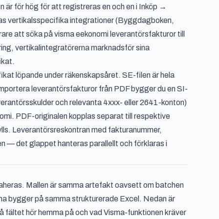
 är för hög för att registreras en och en i Inköp →
as vertikalsspecifika integrationer (Byggdagboken,
rare att söka på
visma eekonomi leverantörsfakturor till
ring, vertikalintegratörerna marknadsför sina
ikat.
rifikat löpande under räkenskapsåret. SE-filen är hela
assimportera leverantörsfakturor från PDF bygger du en SI-
rantörsskulder och relevanta 4xxx- eller 2641-konton)
mi. PDF-originalen kopplas separat till respektive
fylls. Leverantörsreskontran med fakturanummer,
 — det glappet hanteras parallellt och förklaras i
extraheras. Mallen är samma artefakt oavsett om batchen
lödena bygger på samma strukturerade Excel. Nedan är
vå fältet hör hemma på och vad Visma-funktionen kräver