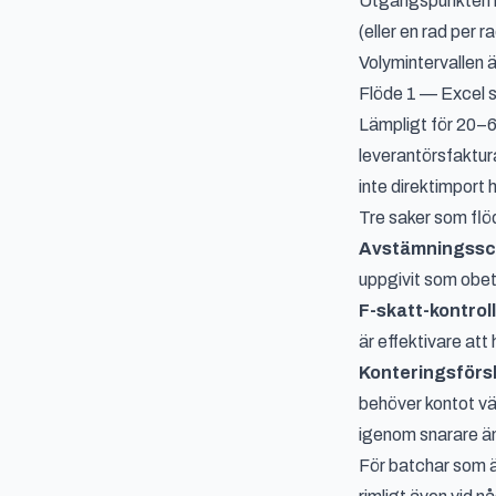
Utgångspunkten i 
(eller en rad per r
Volymintervallen ä
Flöde 1 — Excel s
Lämpligt för 20–6
leverantörsfaktur
inte direktimport
Tre saker som flö
Avstämningssc
uppgivit som obeta
F-skatt-kontroll
är effektivare att
Konteringsförsl
behöver kontot väl
igenom snarare ä
För batchar som ä