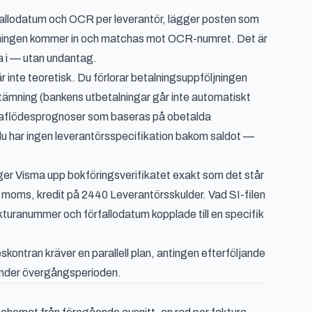
fallodatum och OCR per leverantör, lägger posten som
alningen kommer in och matchas mot OCR-numret. Det är
 i — utan undantag.
r inte teoretisk. Du förlorar betalningsuppföljningen
tämning (bankens utbetalningar går inte automatiskt
assaflödesprognoser som baseras på obetalda
u har ingen leverantörsspecifikation bakom saldot —
gger Visma upp bokföringsverifikatet exakt som det står
oms, kredit på 2440 Leverantörsskulder. Vad SI-filen
turanummer och förfallodatum kopplade till en specifik
skontran kräver en parallell plan, antingen efterföljande
 under övergångsperioden.