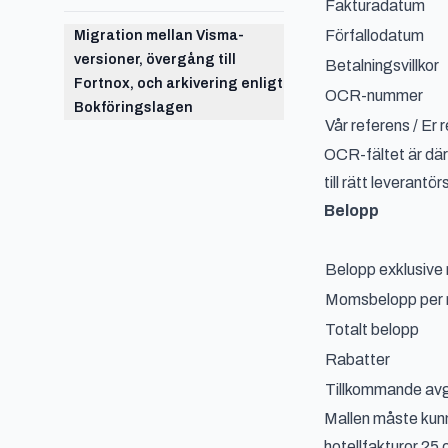
Fakturadatum
Förfallodatum
Migration mellan Visma-
versioner, övergång till
Betalningsvillkor
Fortnox, och arkivering enligt
OCR-nummer
Bokföringslagen
Vår referens / Er 
OCR-fältet är där
till rätt leverant
Belopp
Belopp exklusiv
Momsbelopp per m
Totalt belopp
Rabatter
Tillkommande avgi
Mallen måste kunn
hotellfakturor 25