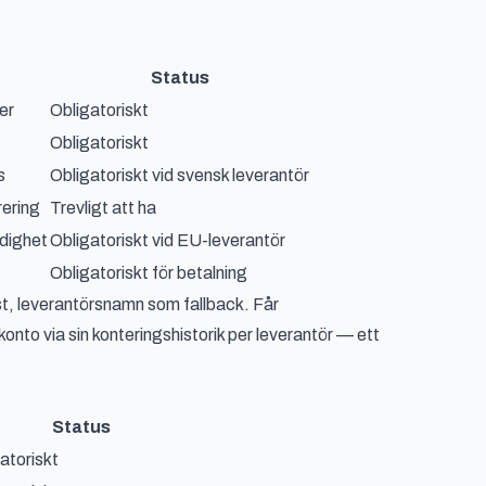
Status
er
Obligatoriskt
Obligatoriskt
s
Obligatoriskt vid svensk leverantör
rering
Trevligt att ha
ldighet
Obligatoriskt vid EU-leverantör
Obligatoriskt för betalning
t, leverantörsnamn som fallback. Får
nto via sin konteringshistorik per leverantör — ett
Status
atoriskt