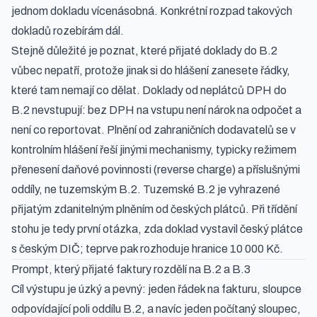
jednom dokladu vícenásobná. Konkrétní rozpad takových
dokladů rozebírám dál.
Stejně důležité je poznat, které přijaté doklady do B.2
vůbec nepatří, protože jinak si do hlášení zanesete řádky,
které tam nemají co dělat. Doklady od neplátců DPH do
B.2 nevstupují: bez DPH na vstupu není nárok na odpočet a
není co reportovat. Plnění od zahraničních dodavatelů se v
kontrolním hlášení řeší jinými mechanismy, typicky režimem
přenesení daňové povinnosti (reverse charge) a příslušnými
oddíly, ne tuzemským B.2. Tuzemské B.2 je vyhrazené
přijatým zdanitelným plněním od českých plátců. Při třídění
stohu je tedy první otázka, zda doklad vystavil český plátce
s českým DIČ; teprve pak rozhoduje hranice 10 000 Kč.
Prompt, který přijaté faktury rozdělí na B.2 a B.3
Cíl výstupu je úzký a pevný: jeden řádek na fakturu, sloupce
odpovídající poli oddílu B.2, a navíc jeden počítaný sloupec,