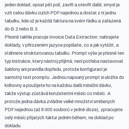
jeden doklad, opsat pět polí, zavřít a otevřít další; smysl je
vzít celou dávku cizích PDF najednou a dostat z ní jednu
tabulku, kde už je každá faktura na svém řádku a zařazená
do B.2 nebo B.3.
Přesně takhle pracuje Invoice Data Extraction: nahrajete
doklady, v přirozeném jazyce popíšete, co a jak vytěžit, a
stáhnete strukturovanou tabulku. Prompt výše je přesně ten
typ instrukce, který nástroj přijímá; není potřeba nastavovat
šablony ani pravidla dopředu, protože konfigurací je
samotný text promptu. Jednou napsaný prompt si uložíte do
knihovny a použijete ho na každou další měsíční dávku,
takže výstup zůstává konzistentní měsíc co měsíc. A
protože jedna dávka zvládne velké množství smíšených
PDF najednou (až 6 000 souborů v jedné úloze), zpracujete
celý měsíc přijatých faktur jedním během, ne doklad po
dokladu.