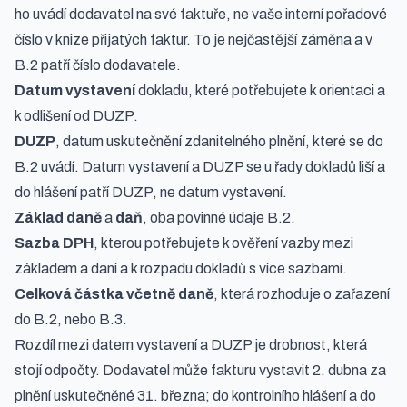
ho uvádí dodavatel na své faktuře, ne vaše interní pořadové
číslo v knize přijatých faktur. To je nejčastější záměna a v
B.2 patří číslo dodavatele.
Datum vystavení
dokladu, které potřebujete k orientaci a
k odlišení od DUZP.
DUZP
, datum uskutečnění zdanitelného plnění, které se do
B.2 uvádí. Datum vystavení a DUZP se u řady dokladů liší a
do hlášení patří DUZP, ne datum vystavení.
Základ daně
a
daň
, oba povinné údaje B.2.
Sazba DPH
, kterou potřebujete k ověření vazby mezi
základem a daní a k rozpadu dokladů s více sazbami.
Celková částka včetně daně
, která rozhoduje o zařazení
do B.2, nebo B.3.
Rozdíl mezi datem vystavení a DUZP je drobnost, která
stojí odpočty. Dodavatel může fakturu vystavit 2. dubna za
plnění uskutečněné 31. března; do kontrolního hlášení a do