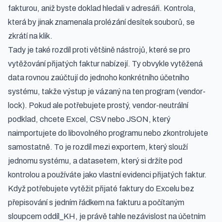
fakturou, aniž byste doklad hledali v adresáři. Kontrola,
která by jinak znamenala prolézání desítek souborů, se
zkrátí na klik.
Tady je také rozdíl proti většině nástrojů, které se pro
vytěžování přijatých faktur nabízejí. Ty obvykle vytěžená
data rovnou zaúčtují do jednoho konkrétního účetního
systému, takže výstup je vázaný na ten program (vendor-
lock). Pokud ale potřebujete prostý, vendor-neutrální
podklad, chcete Excel, CSV nebo JSON, který
naimportujete do libovolného programu nebo zkontrolujete
samostatně. To je rozdíl mezi exportem, který slouží
jednomu systému, a datasetem, který si držíte pod
kontrolou a používáte jako vlastní evidenci přijatých faktur.
Když potřebujete
vytěžit přijaté faktury do Excelu bez
přepisování
s jedním řádkem na fakturu a počítaným
sloupcem oddíl_KH, je právě tahle nezávislost na účetním