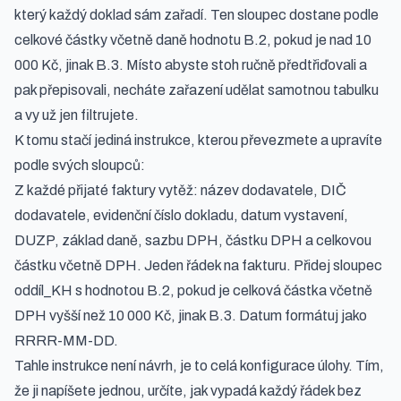
který každý doklad sám zařadí. Ten sloupec dostane podle
celkové částky včetně daně hodnotu B.2, pokud je nad 10
000 Kč, jinak B.3. Místo abyste stoh ručně předtřiďovali a
pak přepisovali, necháte zařazení udělat samotnou tabulku
a vy už jen filtrujete.
K tomu stačí jediná instrukce, kterou převezmete a upravíte
podle svých sloupců:
Z každé přijaté faktury vytěž: název dodavatele, DIČ
dodavatele, evidenční číslo dokladu, datum vystavení,
DUZP, základ daně, sazbu DPH, částku DPH a celkovou
částku včetně DPH. Jeden řádek na fakturu. Přidej sloupec
oddíl_KH s hodnotou B.2, pokud je celková částka včetně
DPH vyšší než 10 000 Kč, jinak B.3. Datum formátuj jako
RRRR-MM-DD.
Tahle instrukce není návrh, je to celá konfigurace úlohy. Tím,
že ji napíšete jednou, určíte, jak vypadá každý řádek bez