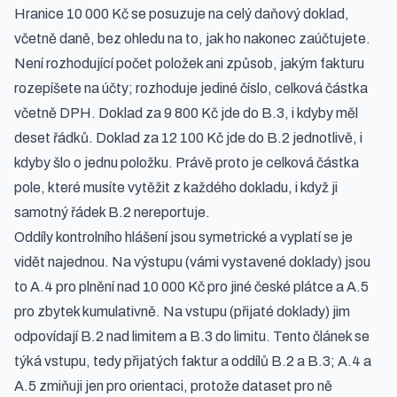
Hranice 10 000 Kč se posuzuje na celý daňový doklad,
včetně daně, bez ohledu na to, jak ho nakonec zaúčtujete.
Není rozhodující počet položek ani způsob, jakým fakturu
rozepíšete na účty; rozhoduje jediné číslo, celková částka
včetně DPH. Doklad za 9 800 Kč jde do B.3, i kdyby měl
deset řádků. Doklad za 12 100 Kč jde do B.2 jednotlivě, i
kdyby šlo o jednu položku. Právě proto je celková částka
pole, které musíte vytěžit z každého dokladu, i když ji
samotný řádek B.2 nereportuje.
Oddíly kontrolního hlášení jsou symetrické a vyplatí se je
vidět najednou. Na výstupu (vámi vystavené doklady) jsou
to A.4 pro plnění nad 10 000 Kč pro jiné české plátce a A.5
pro zbytek kumulativně. Na vstupu (přijaté doklady) jim
odpovídají B.2 nad limitem a B.3 do limitu. Tento článek se
týká vstupu, tedy přijatých faktur a oddílů B.2 a B.3; A.4 a
A.5 zmiňuji jen pro orientaci, protože dataset pro ně