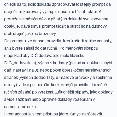
ohledu na to, kolik dokladů zpracováváte; stejný prompt dá
stejně strukturovaný výstup u deseti i u tří set faktur. A
protože se měsíční dávka přijatých dokladů svou povahou
opakuje, dává smysl prompt uložit a pustit ho na dubnový
stoh stejně jako na březnový.
Do promptu lze dopsat pravidla, která ošetří reálné varianty,
aniž byste sahali do dat ručně. Pojmenování sloupců
(například aby DIČ dodavatele mělo hlavičku
DIC_dodavatele), výchozí hodnoty (pokud na dokladu chybí
daň, nastav ji na 0), nebo pokyn k přeskočení nerelevantních
stránek (vynech dodací listy, e-mailové průvodky a souhrnné
strany). Jde o princip: čím konkrétnější pravidlo, tím méně
ručních zásahů po vytěžení. Záludnější případy, jako doklady
s více sazbami nebo opravné doklady, rozebírám v
samostatné sekci.
Hromadnost je v tom přístupu jádro. Smysl není otevřít