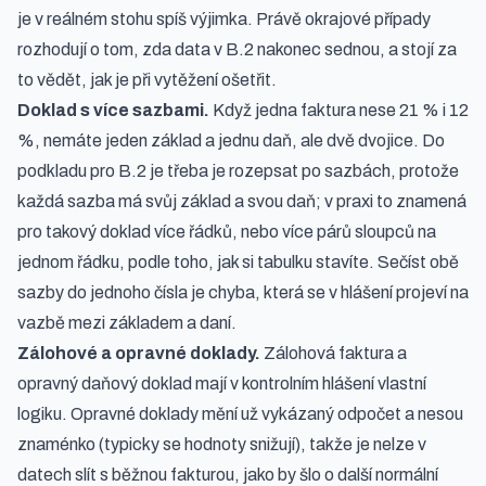
je v reálném stohu spíš výjimka. Právě okrajové případy
rozhodují o tom, zda data v B.2 nakonec sednou, a stojí za
to vědět, jak je při vytěžení ošetřit.
Doklad s více sazbami.
Když jedna faktura nese 21 % i 12
%, nemáte jeden základ a jednu daň, ale dvě dvojice. Do
podkladu pro B.2 je třeba je rozepsat po sazbách, protože
každá sazba má svůj základ a svou daň; v praxi to znamená
pro takový doklad více řádků, nebo více párů sloupců na
jednom řádku, podle toho, jak si tabulku stavíte. Sečíst obě
sazby do jednoho čísla je chyba, která se v hlášení projeví na
vazbě mezi základem a daní.
Zálohové a opravné doklady.
Zálohová faktura a
opravný daňový doklad mají v kontrolním hlášení vlastní
logiku. Opravné doklady mění už vykázaný odpočet a nesou
znaménko (typicky se hodnoty snižují), takže je nelze v
datech slít s běžnou fakturou, jako by šlo o další normální