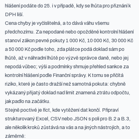
hlášení podáte do 25. i v případě, kdy se lhůta pro přiznání k
DPH liší.
Cena chyby je vyčíslitelná, a to dává váhu všemu
předchozímu. Za nepodané nebo opožděné kontrolní hlášení
stanoví zákon pevné pokuty 1 000 Kč, 10 000 Kč, 30 000 Kč
a 50 000 Kč podle toho, zda plátce podá doklad sám po
lhůtě, až v náhradní lhůtě po výzvě správce daně, nebo jej
nepodá vůbec; výši a podmínky shrnuje přehled
sankce za
kontrolní hlášení podle Finanční správy
. K tomu se přičítá
riziko, které je často dražší než samotná pokuta: chybně
vykázaný přijatý doklad nad limit znamená ztrátu odpočtu,
jak padlo na začátku.
Stejně poctivé je říct, kde vytěžení dat končí. Připraví
strukturovaný Excel, CSV nebo JSON s poli pro B.2 a B.3,
ale několik kroků zůstává na vás a na jiných nástrojích, a to
záměrně: