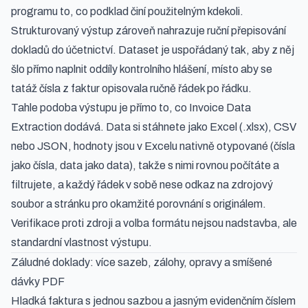
programu to, co podklad činí použitelným kdekoli.
Strukturovaný výstup zároveň nahrazuje ruční přepisování
dokladů do účetnictví. Dataset je uspořádaný tak, aby z něj
šlo přímo naplnit oddíly kontrolního hlášení, místo aby se
tatáž čísla z faktur opisovala ručně řádek po řádku.
Tahle podoba výstupu je přímo to, co Invoice Data
Extraction dodává. Data si stáhnete jako Excel (.xlsx), CSV
nebo JSON, hodnoty jsou v Excelu nativně otypované (čísla
jako čísla, data jako data), takže s nimi rovnou počítáte a
filtrujete, a každý řádek v sobě nese odkaz na zdrojový
soubor a stránku pro okamžité porovnání s originálem.
Verifikace proti zdroji a volba formátu nejsou nadstavba, ale
standardní vlastnost výstupu.
Záludné doklady: více sazeb, zálohy, opravy a smíšené
dávky PDF
Hladká faktura s jednou sazbou a jasným evidenčním číslem