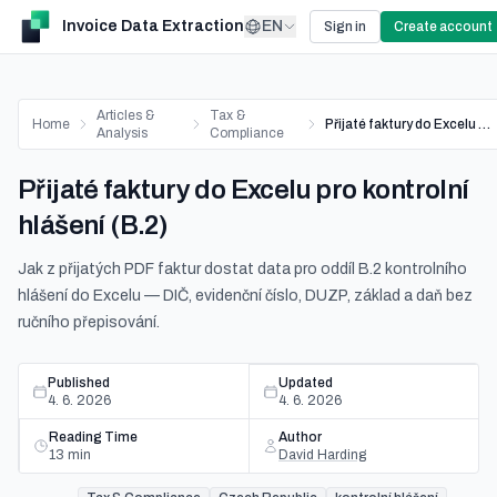
Invoice Data Extraction
EN
Sign in
Create account
Articles &
Tax &
Home
Přijaté faktury do Excelu pro kontrolní hlášení (B.2)
Analysis
Compliance
Přijaté faktury do Excelu pro kontrolní
hlášení (B.2)
Jak z přijatých PDF faktur dostat data pro oddíl B.2 kontrolního
hlášení do Excelu — DIČ, evidenční číslo, DUZP, základ a daň bez
ručního přepisování.
Published
Updated
4. 6. 2026
4. 6. 2026
Reading Time
Author
13
min
David Harding