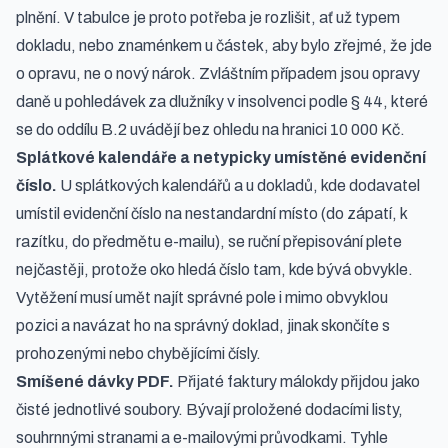
plnění. V tabulce je proto potřeba je rozlišit, ať už typem
dokladu, nebo znaménkem u částek, aby bylo zřejmé, že jde
o opravu, ne o nový nárok. Zvláštním případem jsou opravy
daně u pohledávek za dlužníky v insolvenci podle § 44, které
se do oddílu B.2 uvádějí bez ohledu na hranici 10 000 Kč.
Splátkové kalendáře a netypicky umístěné evidenční
číslo.
U splátkových kalendářů a u dokladů, kde dodavatel
umístil evidenční číslo na nestandardní místo (do zápatí, k
razítku, do předmětu e-mailu), se ruční přepisování plete
nejčastěji, protože oko hledá číslo tam, kde bývá obvykle.
Vytěžení musí umět najít správné pole i mimo obvyklou
pozici a navázat ho na správný doklad, jinak skončíte s
prohozenými nebo chybějícími čísly.
Smíšené dávky PDF.
Přijaté faktury málokdy přijdou jako
čisté jednotlivé soubory. Bývají proložené dodacími listy,
souhrnnými stranami a e-mailovými průvodkami. Tyhle