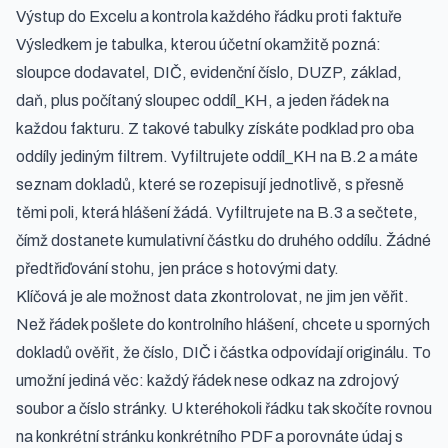
Výstup do Excelu a kontrola každého řádku proti faktuře
Výsledkem je tabulka, kterou účetní okamžitě pozná:
sloupce dodavatel, DIČ, evidenční číslo, DUZP, základ,
daň, plus počítaný sloupec oddíl_KH, a jeden řádek na
každou fakturu. Z takové tabulky získáte podklad pro oba
oddíly jediným filtrem. Vyfiltrujete oddíl_KH na B.2 a máte
seznam dokladů, které se rozepisují jednotlivě, s přesně
těmi poli, která hlášení žádá. Vyfiltrujete na B.3 a sečtete,
čímž dostanete kumulativní částku do druhého oddílu. Žádné
předtřiďování stohu, jen práce s hotovými daty.
Klíčová je ale možnost data zkontrolovat, ne jim jen věřit.
Než řádek pošlete do kontrolního hlášení, chcete u sporných
dokladů ověřit, že číslo, DIČ i částka odpovídají originálu. To
umožní jediná věc: každý řádek nese odkaz na zdrojový
soubor a číslo stránky. U kteréhokoli řádku tak skočíte rovnou
na konkrétní stránku konkrétního PDF a porovnáte údaj s