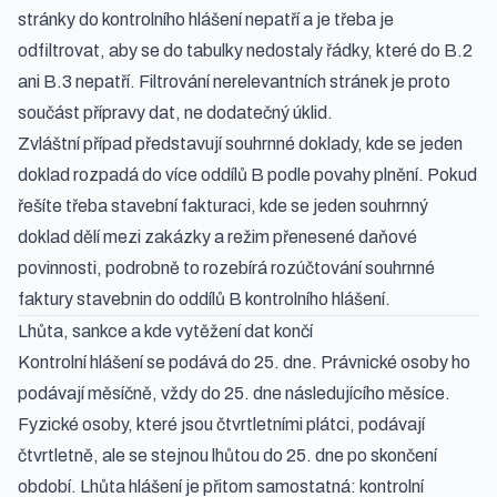
stránky do kontrolního hlášení nepatří a je třeba je
odfiltrovat, aby se do tabulky nedostaly řádky, které do B.2
ani B.3 nepatří. Filtrování nerelevantních stránek je proto
součást přípravy dat, ne dodatečný úklid.
Zvláštní případ představují souhrnné doklady, kde se jeden
doklad rozpadá do více oddílů B podle povahy plnění. Pokud
řešíte třeba stavební fakturaci, kde se jeden souhrnný
doklad dělí mezi zakázky a režim přenesené daňové
povinnosti, podrobně to rozebírá
rozúčtování souhrnné
faktury stavebnin do oddílů B kontrolního hlášení
.
Lhůta, sankce a kde vytěžení dat končí
Kontrolní hlášení se podává do 25. dne. Právnické osoby ho
podávají měsíčně, vždy do 25. dne následujícího měsíce.
Fyzické osoby, které jsou čtvrtletními plátci, podávají
čtvrtletně, ale se stejnou lhůtou do 25. dne po skončení
období. Lhůta hlášení je přitom samostatná: kontrolní