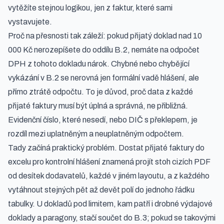
vytěžíte stejnou logikou, jen z faktur, které sami
vystavujete.
Proč na přesnosti tak záleží: pokud přijatý doklad nad 10
000 Kč nerozepíšete do oddílu B.2, nemáte na odpočet
DPH z tohoto dokladu nárok. Chybné nebo chybějící
vykázání v B.2 se nerovná jen formální vadě hlášení, ale
přímo ztrátě odpočtu. To je důvod, proč data z každé
přijaté faktury musí být úplná a správná, ne přibližná.
Evidenční číslo, které nesedí, nebo DIČ s překlepem, je
rozdíl mezi uplatněným a neuplatněným odpočtem.
Tady začíná praktický problém. Dostat přijaté faktury do
excelu pro kontrolní hlášení znamená projít stoh cizích PDF
od desítek dodavatelů, každé v jiném layoutu, a z každého
vytáhnout stejných pět až devět polí do jednoho řádku
tabulky. U dokladů pod limitem, kam patří i drobné výdajové
doklady a paragony, stačí součet do B.3; pokud se takovými