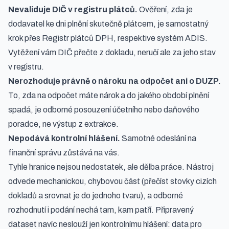
Nevaliduje DIČ v registru plátců.
Ověření, zda je
dodavatel ke dni plnění skutečně plátcem, je samostatný
krok přes Registr plátců DPH, respektive systém ADIS.
Vytěžení vám DIČ přečte z dokladu, neručí ale za jeho stav
v registru.
Nerozhoduje právně o nároku na odpočet ani o DUZP.
To, zda na odpočet máte nárok a do jakého období plnění
spadá, je odborné posouzení účetního nebo daňového
poradce, ne výstup z extrakce.
Nepodává kontrolní hlášení.
Samotné odeslání na
finanční správu zůstává na vás.
Tyhle hranice nejsou nedostatek, ale dělba práce. Nástroj
odvede mechanickou, chybovou část (přečíst stovky cizích
dokladů a srovnat je do jednoho tvaru), a odborné
rozhodnutí i podání nechá tam, kam patří. Připravený
dataset navíc neslouží jen kontrolnímu hlášení: data pro