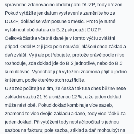
správného zdaňovacího období patří DUZP, tedy březen.
Pokud vytěžíte jen datum vystavení a zaměníte ho za
DUZP, doklad se vám posune o měsíc. Proto je nutné
vytáhnout obě data a do B.2 pak použít DUZP.
Celková částka včetně daně je v tomto výčtu zvláštní
případ. Oddíl B.2 ji jako pole neuvádí, hlášení chce základ a
daň zvlášť. Vy ji ale potřebujete, protože právě podle ní se
rozhoduje, zda doklad jde do B.2 jednotlivě, nebo do B.3
kumulativně. Vynechat ji při vytěžení znamená přijít o jediné
kritérium, podle kterého stoh roztřídíte.
U sazeb počítejte s tím, že česká faktura dnes běžně nese
základní sazbu 21 % a sníženou 12 %, a že jeden doklad
může nést obě. Pokud doklad kombinuje více sazeb,
znamená to více dvojic základu a daně, tedy více řádků za
jeden doklad. Při vytěžení tedy nestačí počítat s jednou
sazbou na fakturu; pole sazba, základ a daň mohou být na