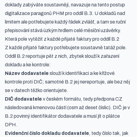
doklady zabýváte soustavněji, navazuje na tento postup
digitalizace paragonů PHM pro oddíl B.3
. U dokladů nad
limitem ale potřebujete každý řádek zvlášť, a tam se ruční
přepisování stává úzkým hrdlem celé měsíční uzávěrky.
Která pole vytěžit z každé přijaté faktury pro oddíl B.2
Z každé přijaté faktury potřebujete soustavně tatáž pole.
Oddíl B.2 reportuje pět z nich, zbytek slouží k zařazení
dokladu a ke kontrole:
Název dodavatele
slouží k identifikaci a ke křížové
kontrole proti DIČ; samotné B.2 jej nereportuje, ale bez něj
se v datech těžko orientujete.
DIČ dodavatele
v českém formátu, tedy předpona CZ
následovaná kmenovou částí (osm až deset číslic). DIČ je v
B.2 povinný identifikátor dodavatele a musí jít o plátce
DPH.
Evidenční číslo dokladu dodavatele
, tedy číslo tak, jak