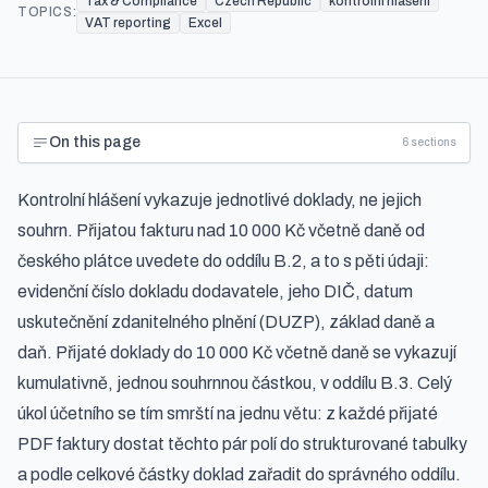
Tax & Compliance
Czech Republic
kontrolní hlášení
TOPICS:
VAT reporting
Excel
On this page
6
sections
Kontrolní hlášení vykazuje jednotlivé doklady, ne jejich
souhrn. Přijatou fakturu nad 10 000 Kč včetně daně od
českého plátce uvedete do oddílu B.2, a to s pěti údaji:
evidenční číslo dokladu dodavatele, jeho DIČ, datum
uskutečnění zdanitelného plnění (DUZP), základ daně a
daň. Přijaté doklady do 10 000 Kč včetně daně se vykazují
kumulativně, jednou souhrnnou částkou, v oddílu B.3. Celý
úkol účetního se tím smrští na jednu větu: z každé přijaté
PDF faktury dostat těchto pár polí do strukturované tabulky
a podle celkové částky doklad zařadit do správného oddílu.