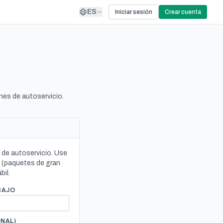
ES
Iniciar sesión
Crear cuenta
nes de autoservicio.
de autoservicio. Use
s (paquetes de gran
bil.
BAJO
ONAL)