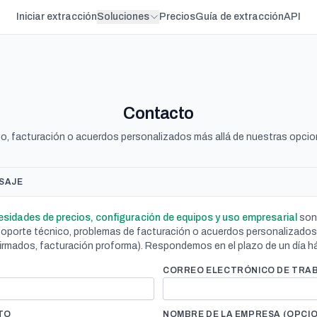
Iniciar extracción
Soluciones
Precios
Guía de extracción
API
Contacto
o, facturación o acuerdos personalizados más allá de nuestras opcio
SAJE
esidades de precios, configuración de equipos y uso empresarial
son 
 soporte técnico, problemas de facturación o acuerdos personalizado
rmados, facturación proforma). Respondemos en el plazo de un día há
CORREO ELECTRÓNICO DE TRA
TO
NOMBRE DE LA EMPRESA (OPCI