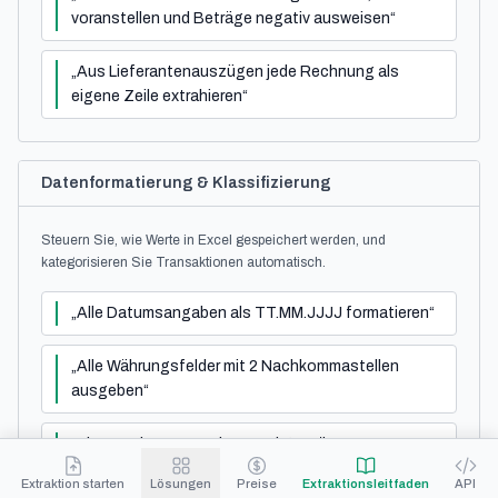
voranstellen und Beträge negativ ausweisen“
„Aus Lieferantenauszügen jede Rechnung als
eigene Zeile extrahieren“
Datenformatierung & Klassifizierung
Steuern Sie, wie Werte in Excel gespeichert werden, und
kategorisieren Sie Transaktionen automatisch.
„Alle Datumsangaben als TT.MM.JJJJ formatieren“
„Alle Währungsfelder mit 2 Nachkommastellen
ausgeben“
„Eine Spalte ‚Kostenkategorie‘ ergänzen –
klassifizieren als ‚Büromaterial‘, ‚Software‘,
Extraktion starten
Lösungen
Preise
Extraktionsleitfaden
API
‚Reisekosten‘ oder ‚Nebenkosten‘“